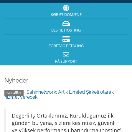
KØB ET DOMÆNE
BESTIL HOSTING
FORETAG BETALING
FÅ SUPPORT
Nyheder
Sahinnetwork; Artık Limited Şirketi olarak
juni 18th
hizmet verecek
Değerli İş Ortaklarımız, Kurulduğumuz ilk
günden bu yana, sizlere kesintisiz, güvenli
ve yüksek performanslı barındırma (hosting)