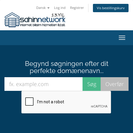
Dansk
Log ind
Registrer
Vis bestillingskurv
Skift
navig
Begynd søgningen efter dit
perfekte domænenavn...