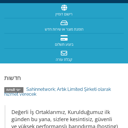
רישום דומיין
הזמנת מוצר או שירות חדש
ביצוע תשלום
קבלת עזרה
חדשות
Sahinnetwork; Artık Limited Şirketi olarak
יוני 18חמ
hizmet verecek
Değerli İş Ortaklarımız, Kurulduğumuz ilk
günden bu yana, sizlere kesintisiz, güvenli
ve yüksek performanslı barındırma (hosting)