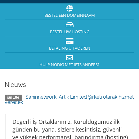
BESTEL EEN DOMEINNAAM
BESTEL UW HOSTING
BETALING UITVOEREN
HULP NODIG MET IETS ANDERS?
Nieuws
Sahinnetwork; Artık Limited Şirketi olarak hizmet
jun 18e
verecek
Değerli İş Ortaklarımız, Kurulduğumuz ilk
günden bu yana, sizlere kesintisiz, güvenli
ve yüksek performanslı barındırma (hosting)