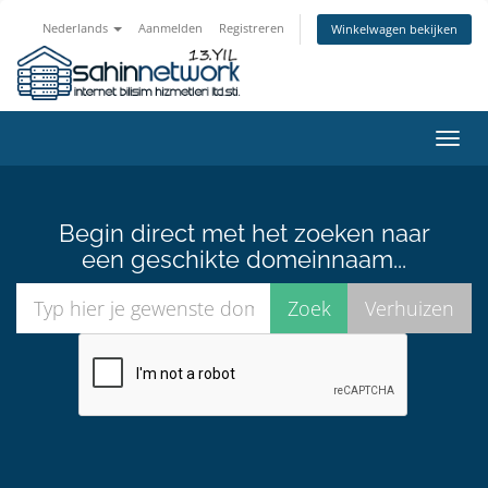
Nederlands
Aanmelden
Registreren
Winkelwagen bekijken
Navig
in-/u
Begin direct met het zoeken naar
een geschikte domeinnaam...