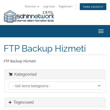
Estonian
Logi sisse
Registreeri
Vaata ostukorvi
Lülit
navig
FTP Backup Hizmeti
FTP Backup Hizmeti
Kategooriad
Tegevused