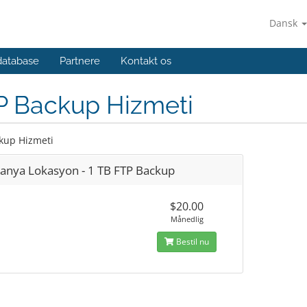
Dansk
database
Partnere
Kontakt os
P Backup Hizmeti
kup Hizmeti
anya Lokasyon - 1 TB FTP Backup
$20.00
Månedlig
Bestil nu