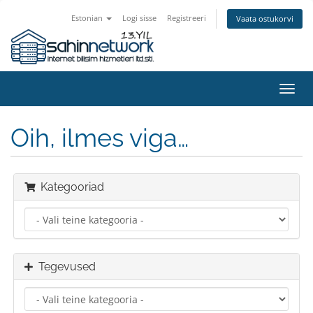
Estonian
Logi sisse
Registreeri
Vaata ostukorvi
Lülit
navig
Oih, ilmes viga…
Kategooriad
Tegevused