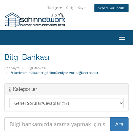
Türkçe
Giriş
Kayıt
Sepeti Görüntüle
Gezi
değiş
Bilgi Bankası
Ana Sayfa
Bilgi Bankası
Etiketlenen makaleler görüntüleniyor vnc bağlantı hatası
Kategoriler