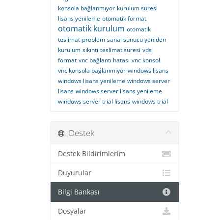
konsola bağlanmıyor
kurulum süresi
lisans yenileme
otomatik format
otomatik kurulum
otomatik
teslimat
problem
sanal sunucu yeniden
kurulum
sıkıntı
teslimat süresi
vds
format
vnc bağlantı hatası
vnc konsol
vnc konsola bağlanmıyor
windows lisans
windows lisans yenileme
windows server
lisans
windows server lisans yenileme
windows server trial lisans
windows trial
Destek
Destek Bildirimlerim
Duyurular
Bilgi Bankası
Dosyalar