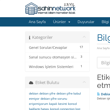
Ana Sayfa
Ürünler
Duyurular
Bilgi
Bil
Kategoriler
17
Genel Sorular/Cevaplar
Ana Sayfa
3
Sanal sunucu otomasyon sistemi
1
Windows İşletim Sistemleri
Eti
Etiket Bulutu
etm
debian
debian şifre
debian şifre kabul
Debian
etmiyor
debian şifre sorunu
Debian işl
erişemiyorum
kapalı
kesinti
konsol
bağlantı hatası
konsol connection lost