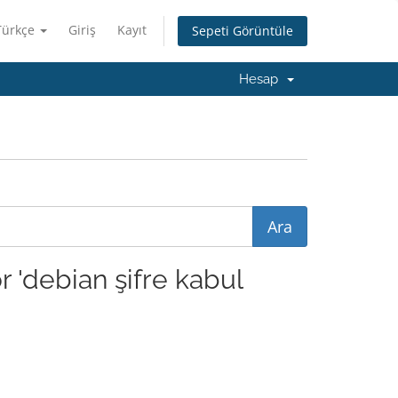
Türkçe
Giriş
Kayıt
Sepeti Görüntüle
Hesap
 'debian şifre kabul